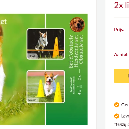
2x l
Prijs:
Aantal:
Gee
Lev
*tenzij