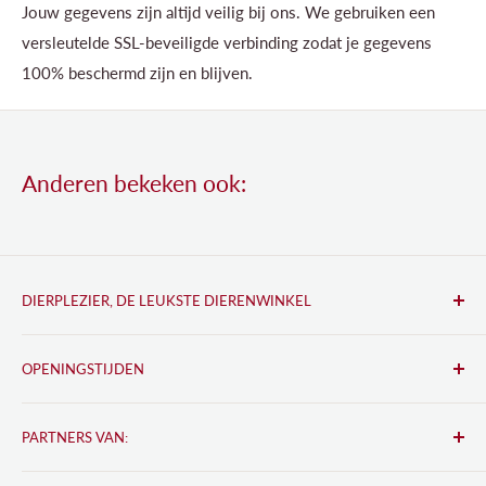
Jouw gegevens zijn altijd veilig bij ons. We gebruiken een
versleutelde SSL-beveiligde verbinding zodat je gegevens
100% beschermd zijn en blijven.
Anderen bekeken ook:
DIERPLEZIER, DE LEUKSTE DIERENWINKEL
Lindenplein 7
OPENINGSTIJDEN
2461 JC Ter Aar
Ma:
08:30 tot 18:00
Tel:
0172 492 009
PARTNERS VAN:
Di:
08:30 tot 18:00
Email: info@dierplezier.nl
Wo:
08:30 tot 18:00
Bkado