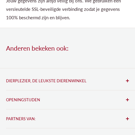
Jouw gegevens zijn altijd veilig bij ons. We gebruiken een
versleutelde SSL-beveiligde verbinding zodat je gegevens
100% beschermd zijn en blijven.
Anderen bekeken ook:
DIERPLEZIER, DE LEUKSTE DIERENWINKEL
Lindenplein 7
OPENINGSTIJDEN
2461 JC Ter Aar
Ma:
08:30 tot 18:00
Tel:
0172 492 009
PARTNERS VAN:
Di:
08:30 tot 18:00
Email: info@dierplezier.nl
Wo:
08:30 tot 18:00
Bkado