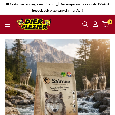
🚚 Gratis verzending vanaf € 70,- 🛒 Dierenspeciaalzaak sinds 1994 📌
Bezoek ook onze winkel in Ter Aar!
0