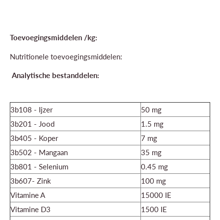
Toevoegingsmiddelen /kg:
Nutritionele toevoegingsmiddelen:
Analytische bestanddelen:
3b108 - Ijzer
50 mg
3b201 - Jood
1.5 mg
3b405 - Koper
7 mg
3b502 - Mangaan
35 mg
3b801 - Selenium
0.45 mg
3b607- Zink
100 mg
Vitamine A
15000 IE
Vitamine D3
1500 IE