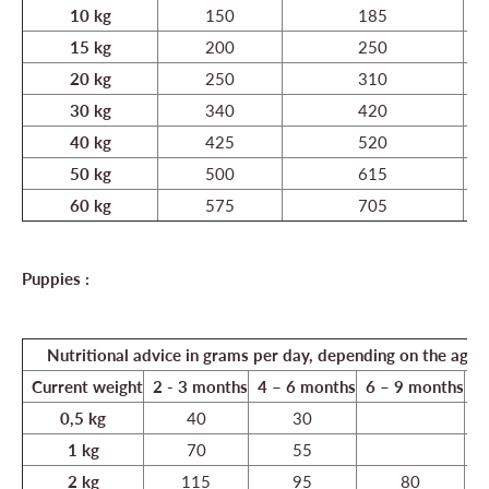
10 kg
150
185
15 kg
200
250
20 kg
250
310
30 kg
340
420
40 kg
425
520
50 kg
500
615
60 kg
575
705
Puppies :
Nutritional advice in grams per day, depending on the age 
Current weight
2 - 3
months
4 – 6 months
6 – 9 months
9 
0,5 kg
40
30
1 kg
70
55
2 kg
115
95
80