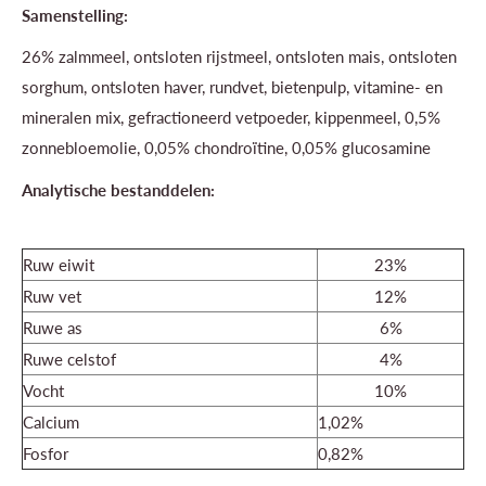
Samenstelling:
26% zalmmeel, ontsloten rijstmeel, ontsloten mais, ontsloten
sorghum, ontsloten haver, rundvet, bietenpulp, vitamine- en
mineralen mix, gefractioneerd vetpoeder, kippenmeel, 0,5%
zonnebloemolie, 0,05% chondroïtine, 0,05% glucosamine
Analytische bestanddelen:
Ruw eiwit
23%
Ruw vet
12%
Ruwe as
6%
Ruwe celstof
4%
Vocht
10%
Calcium
1,02%
Fosfor
0,82%