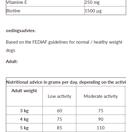
Vitamine E
250 mg
Biotine
1500 µg
oedingsadvies:
Based on the FEDIAF guidelines for normal / healthy weight
dogs
Adult:
Nutritional advice in grams per day, depending on the activ
Adult weight
Low activity
Moderate activity
3 kg
60
75
4 kg
75
90
5 kg
85
110