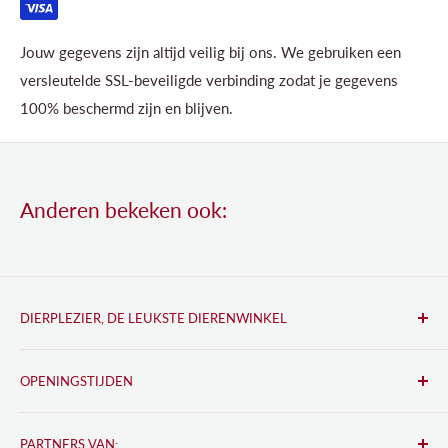
Jouw gegevens zijn altijd veilig bij ons. We gebruiken een
versleutelde SSL-beveiligde verbinding zodat je gegevens
100% beschermd zijn en blijven.
Anderen bekeken ook:
DIERPLEZIER, DE LEUKSTE DIERENWINKEL
Lindenplein 7
OPENINGSTIJDEN
2461 JC Ter Aar
Ma:
08:30 tot 18:00
Tel:
0172 492 009
PARTNERS VAN:
Di:
08:30 tot 18:00