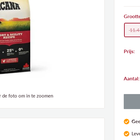
Groott
11.4
Prijs:
Aantal:
de foto om in te zoomen
Gee
Lev