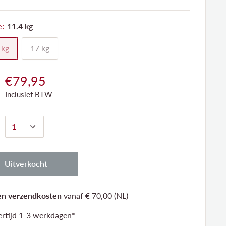
e:
11.4 kg
 kg
17 kg
€79,95
Inclusief BTW
Uitverkocht
n verzendkosten
vanaf € 70,00 (NL)
ertijd 1-3 werkdagen*