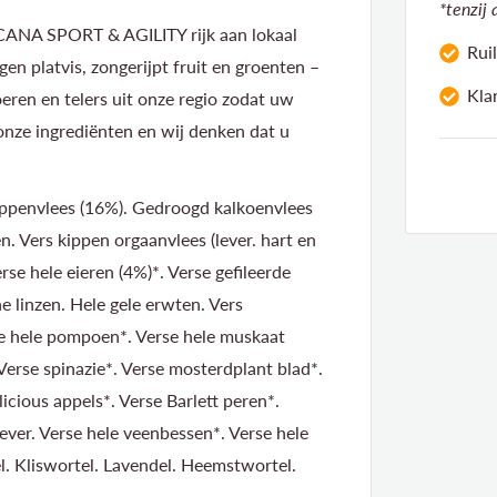
*tenzij
ACANA SPORT & AGILITY rijk aan lokaal
Rui
gen platvis, zongerijpt fruit en groenten –
Kla
eren en telers uit onze regio zodat uw
k onze ingrediënten en wij denken dat u
kippenvlees (16%). Gedroogd kalkoenvlees
. Vers kippen orgaanvlees (lever. hart en
rse hele eieren (4%)*. Verse gefileerde
e linzen. Hele gele erwten. Vers
e hele pompoen*. Verse hele muskaat
erse spinazie*. Verse mosterdplant blad*.
icious appels*. Verse Barlett peren*.
ver. Verse hele veenbessen*. Verse hele
. Kliswortel. Lavendel. Heemstwortel.