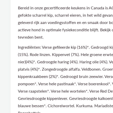
Bereid in onze gecertificeerde keukens in Canada is 
gefokte scharrel kip, scharrel eieren, in het wild gevan
geleverd rijk aan voedingsstoffen en en smaak door bo
actieve hond in optimale fysiekeconditie blijft. Bekij
tevreden bent.
Ingrediënten: Verse gefileerde kip (16%)*. Gedroogd 
(15%). Rode linzen. Kippenvet (7%). Hele groene erwten
nier)(4%)*. Gedroogde haring (4%). Haring olie (4%). Ve
platvis (4%)*. Zongedroogde alfalfa. Veldbonen. Groen
kippenkraakbeen (2%)*. Gedroogd bruin zeewier. Vers
pompoen*. Verse hele pastinaak*. Verse boerenkool*. V
Verse raapstelen*. Verse hele wortelen*. Verse Red Del
Gevriesdroogde kippenlever. Gevriesdroogde kalkoenle
blauwe bessen*. Cichoreiwortel. Kurkuma. Mariadistel
Rozenbottels.